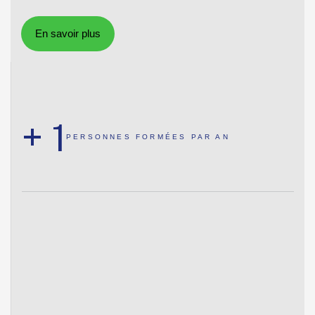
+
1
PERSONNES
FORMÉES PAR AN
Notre Vision.
Etre l’entreprise préférée pour la qualité des solutions,